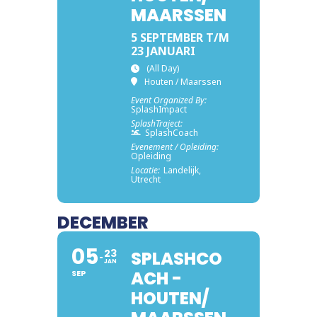
MAARSSEN
5 SEPTEMBER T/M
23 JANUARI
(All Day)
Houten / Maarssen
Event Organized By:
SplashImpact
SplashTraject:
SplashCoach
Evenement / Opleiding:
Opleiding
Locatie:
Landelijk,
Utrecht
DECEMBER
05
23
SPLASHCO
JAN
ACH -
SEP
HOUTEN/