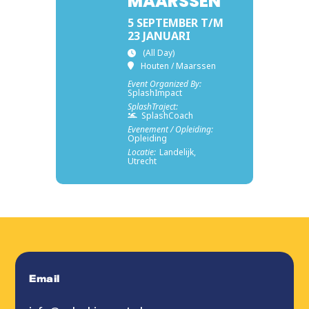
MAARSSEN
5 SEPTEMBER T/M
23 JANUARI
(All Day)
Houten / Maarssen
Event Organized By:
SplashImpact
SplashTraject:
SplashCoach
Evenement / Opleiding:
Opleiding
Locatie:
Landelijk,
Utrecht
Email