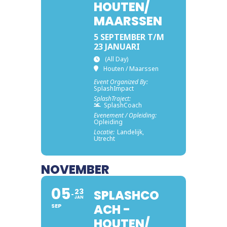
HOUTEN/
MAARSSEN
5 SEPTEMBER T/M
23 JANUARI
(All Day)
Houten / Maarssen
Event Organized By:
SplashImpact
SplashTraject:
SplashCoach
Evenement / Opleiding:
Opleiding
Locatie:
Landelijk,
Utrecht
NOVEMBER
05
23
SPLASHCO
JAN
ACH -
SEP
HOUTEN/