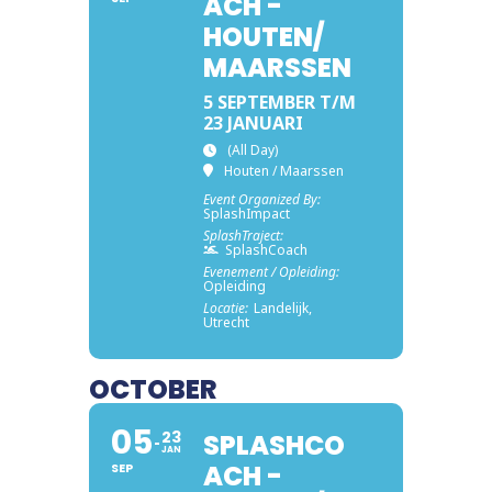
ACH -
HOUTEN/
MAARSSEN
5 SEPTEMBER T/M
23 JANUARI
(All Day)
Houten / Maarssen
Event Organized By:
SplashImpact
SplashTraject:
SplashCoach
Evenement / Opleiding:
Opleiding
Locatie:
Landelijk,
Utrecht
OCTOBER
05
23
SPLASHCO
JAN
ACH -
SEP