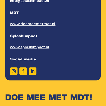
info@splashimpact.nl
MDT
www.doemeemetmdt.nl
SplashImpact
www.splashimpact.nl
Social media
DOE MEE MET MDT!