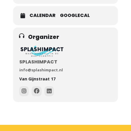
Zaterdag 9 januari
Zaterdag 23 januari
CALENDAR
GOOGLECAL
08:15 – 11:15
08:15 – 11:15
(Maarssen)
(Maarssen)
Organizer
SPLASHIMPACT
info@splashimpact.nl
Van Gijnstraat 17