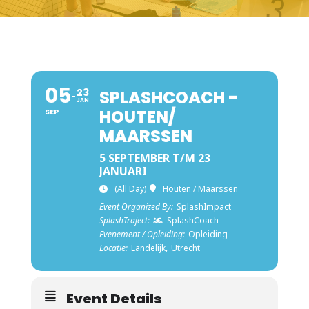
05
23
SPLASHCOACH -
JAN
HOUTEN/
SEP
MAARSSEN
5 SEPTEMBER T/M 23
JANUARI
(All Day)
Houten / Maarssen
Event Organized By:
SplashImpact
SplashTraject:
SplashCoach
Evenement / Opleiding:
Opleiding
Locatie:
Landelijk,
Utrecht
Event Details