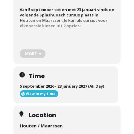
Van 5 september tot en met 23 januari vindt de
volgende SplashCoach cursus plaats in
Houten en Maarssen. Je kan als cursist voor
elke sessie kiezen uit 2 opties:
Optie 1
MORE
Optie 2
Zaterdag 5
Zaterdag 3 oktober
september 09:00 –
09:00 – 11:00
Time
11:00 (Houten)
(Houten)
5 september 2026 - 23 january 2027 (All Day)
Zaterdag 31
Zaterdag 7
View in my time
oktober 08:15 –
november 08:15 –
11:15 (Maarssen)
11:15 (Maarssen)
Location
Zaterdag 28
Zaterdag 5
november 09:00 –
december 09:00 –
Houten / Maarssen
11:00 (Houten)
11:00 (Houten)