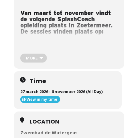
Van maart tot november vindt
de volgende SplashCoach
opleiding plaats in Zoetermeer.
De sessies vinden plaats op:
Theorie /
Dag
Tijd
MORE
Praktijk
18:30 –
Theorie /
Vrijdag 27 maart
21:30
Praktijk
Time
18:30 –
Theorie /
Vrijdag 8 mei
21:30
Praktijk
27 march 2026 - 6 november 2026 (All Day)
18:30 –
Theorie /
View in my time
Vrijdag 3 juli
21:30
Praktijk
Vrijdag 11
18:30 –
Theorie /
september
21:30
Praktijk
LOCATION
Vrijdag 6
18:30 –
Theorie /
Zwembad de Watergeus
november
21:30
Praktijk