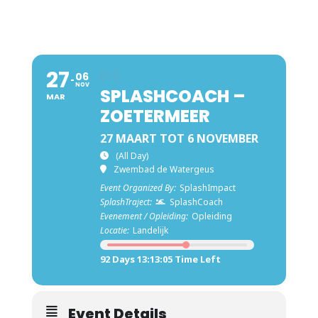
27
06
NOV
SPLASHCOACH –
MAR
ZOETERMEER
27 MAART TOT 6 NOVEMBER
(All Day)
Zwembad de Watergeus
Event Organized By:
SplashImpact
SplashTraject:
SplashCoach
Evenement / Opleiding:
Opleiding
Locatie:
Landelijk
92 Days 13:13:04 Time Left
Event Details