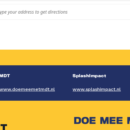
MDT
SplashImpact
www.doemeemetmdt.nl
www.splashimpact.nl
DOE MEE 