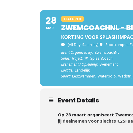
28
FEATURED
ZWEMCOACHNL - B
MAR
KORTING VOOR SPLASHIMPAC
(All Day: Saturday)
Sportcampus Zu
Event Organized By:
ZwemcoachNL
SplashTraject:
SplashCoach
Evenement / Opleiding:
Evenement
Locatie:
Landelijk
Sport:
Leszwemmen,
Waterpolo,
Wedstr
Event Details
Op 28 maart organiseert Zwemcoa
jij deelnemen voor slechts €25! Ben