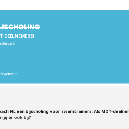
IJSCHOLING
T DEELNEMERS!
iderpark
ijdzwemmen
ch NL een bijscholing voor zwemtrainers. Als MDT-deelne
 jij er ook bij?