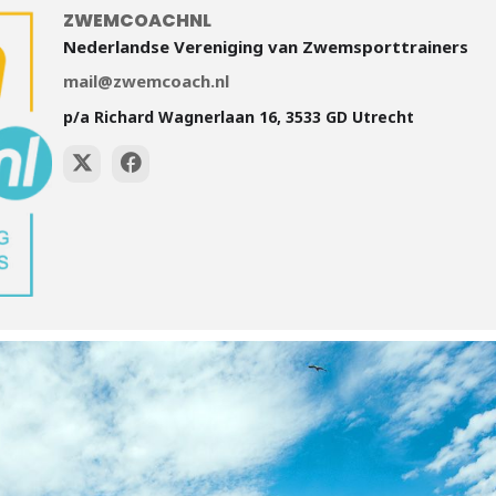
ZWEMCOACHNL
dcoach TeamNL over neerzetten van een succesvolle
Nederlandse Vereniging van Zwemsporttrainers
mail@zwemcoach.nl
p/a Richard Wagnerlaan 16, 3533 GD Utrecht
angst bijscholing certificaat
n