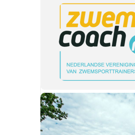
14:45 — 16:00 |
Peter BishopHoof
(team)cultuur
16:00 — 16:30 |
Afronding en ontv
Programmawijzigingen voorbehoude
Aanmelden